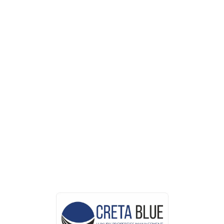
Loa
din
g...